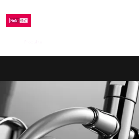
KIEFER GLAS GMBH
Home
Produkte
Beratung
Fertigung
Impressum & AGB