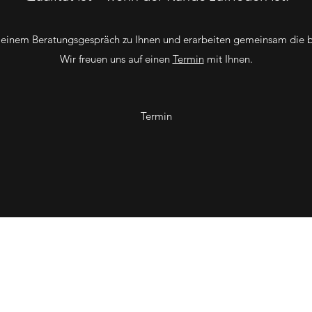
inem Beratungsgespräch zu Ihnen und erarbeiten gemeinsam die be
Wir freuen uns auf einen
Termin
mit Ihnen.
Termin
Kiefer Glas GmbH
info@kiefer-glas.de