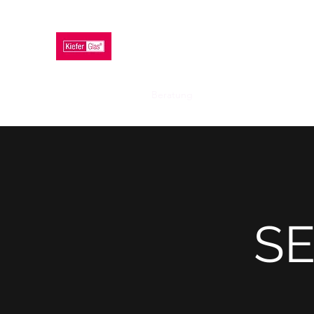
KIEFER GLAS GMBH
Home
Produkte
Beratung
Fertigung
Impressu
SE