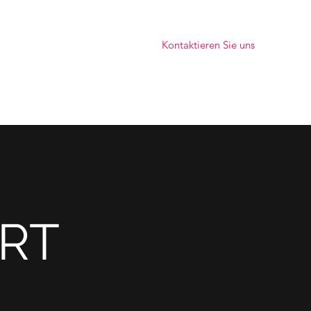
Kontaktieren Sie uns
info@kiefer-glas.de
Tel: +49 78 05 / 96 36-0
ORT