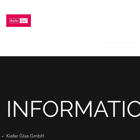
KIEFER GLAS GMBH
Home
Produkte
Beratung
Fertigung
Impressum & AGB
INFORMATI
Kiefer Glas GmbH