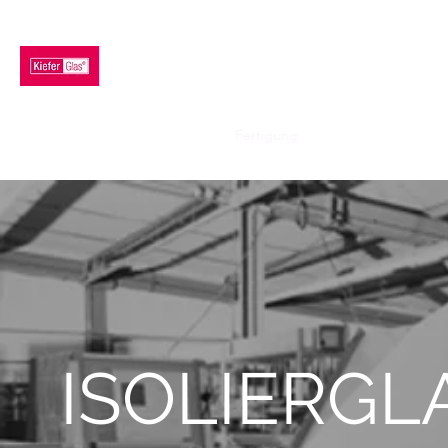
KIEFER GLAS GMBH
Home
Produkte
Beratung
Fertigung
Impressum & AGB
ISOLIERGL