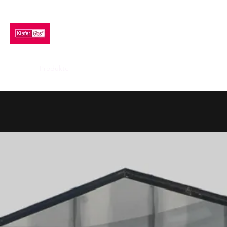
KIEFER GLAS GMBH
Home
Produkte
Beratung
Fertigung
Impressum & AGB